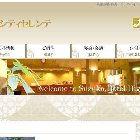
展望浴場::鈴鹿・ホテルハイシ