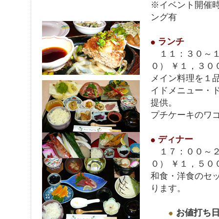
※イベント開催
ング有
ランチ
１１：３０～１
０） ￥１，３０
メイン料理を１
イドメニュー・
提供。
プチケーキのワ
ディナー
１７：００～２
０） ￥１，５０
和食・洋食のセ
ります。
お値打ち