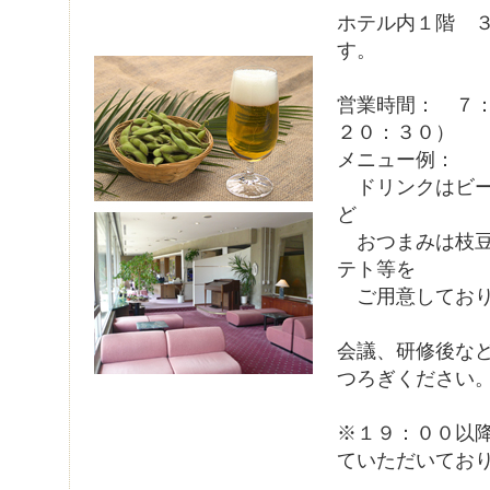
ホテル内１階 
す。
営業時間： ７
２０：３０）
メニュー例：
ドリンクはビー
ど
おつまみは枝豆
テト等を
ご用意しており
会議、研修後な
つろぎください
※１９：００以
ていただいてお