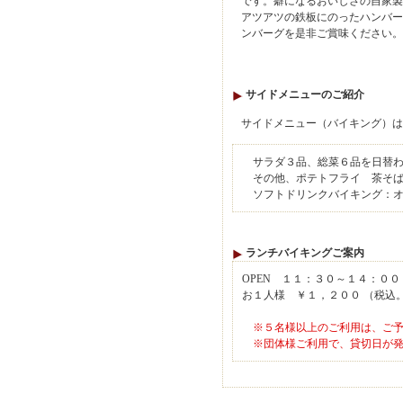
です。癖になるおいしさの自家製
アツアツの鉄板にのったハンバー
ンバーグを是非ご賞味ください。
サイドメニューのご紹介
サイドメニュー（バイキング）は
サラダ３品、総菜６品を日替わ
その他、ポテトフライ 茶そば
ソフトドリンクバイキング：オ
ランチバイキングご案内
OPEN １１：３０～１４：０
お１人様 ￥１，２００ （税込
※５名様以上のご利用は、ご
※団体様ご利用で、貸切日が発