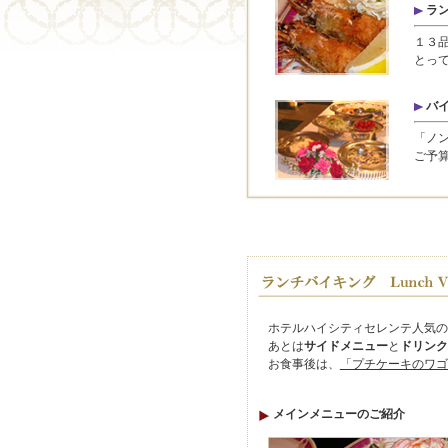
ラ
１３品
とっ
バ
「ノン
ご予
ホテルハイシティセレンテ人気の
あとは
サイドメニュー
と
ドリンク
お食事後は、
「プチケーキのワゴ
メインメニューのご紹介