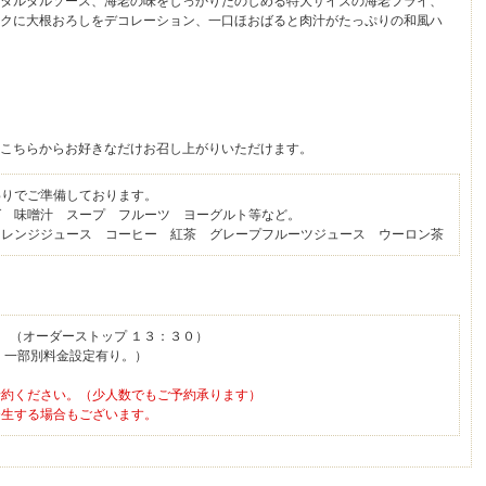
タルタルソース、海老の味をしっかりたのしめる特大サイズの海老フライ、
クに大根おろしをデコレーション、一口ほおばると肉汁がたっぷりの和風ハ
こちらからお好きなだけお召し上がりいただけます。
りでご準備しております。
 味噌汁 スープ フルーツ ヨーグルト等など。
レンジジュース コーヒー 紅茶 グレープフルーツジュース ウーロン茶
０ （オーダーストップ １３：３０）
。一部別料金設定有り。）
予約ください。（少人数でもご予約承ります）
生する場合もございます。