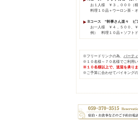
お１人様 ￥３，０００（税
料理１０品＋ウーロン茶・オレ
Bコース “幹事さん楽々 ビ
お一人様 ￥４，５００、￥
例） 料理１０品＋ソフトドリ
※フリードリンクの為、
パーテ
※１０名様～７０名様でご利用
※１０名様以上で、送迎を承り
※ご予算に合わせてバイキング