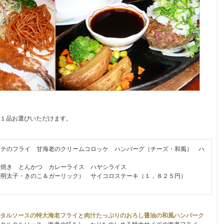
１品お選びいただけます。
テのフライ 甘海老のクリームコロッケ ハンバーグ（チーズ・和風） ハ
焼き とんかつ カレーライス ハヤシライス
風明太子・きのこ＆ガーリック） サイコロステーキ（１，８２５円）
タルソースの特大海老フライ
と
肉汁たっぷりのおろし醤油の和風ハンバーク