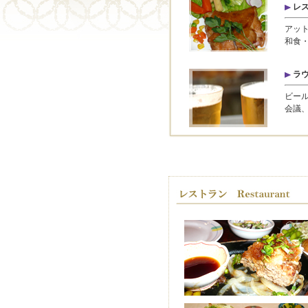
レ
アット
和食・
ラ
ビール
会議、